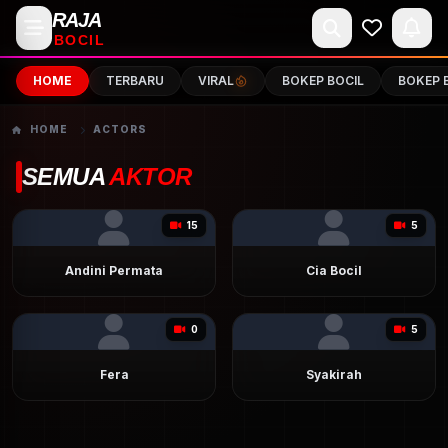
RAJA
BOCIL
HOME
TERBARU
VIRAL
BOKEP BOCIL
BOKEP 
HOME
ACTORS
SEMUA
AKTOR
15
5
Andini Permata
Cia Bocil
0
5
Fera
Syakirah