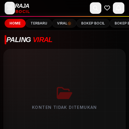
RAJA
BOCIL
HOME
TERBARU
VIRAL
BOKEP BOCIL
BOKEP 
PALING
VIRAL
KONTEN TIDAK DITEMUKAN